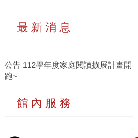
最 新 消 息
公告 112學年度家庭閱讀擴展計畫開
跑~
館 內 服 務