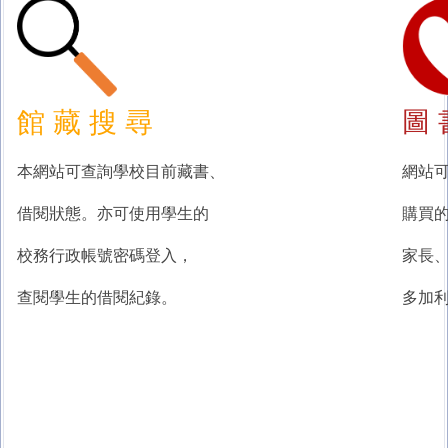
圖 
館 藏 搜 尋
本網站可查詢學校目前藏書、
網站
借閱狀態。亦可使用學生的
購買
校務行政帳號密碼登入，
家長
查閱學生的借閱紀錄。
多