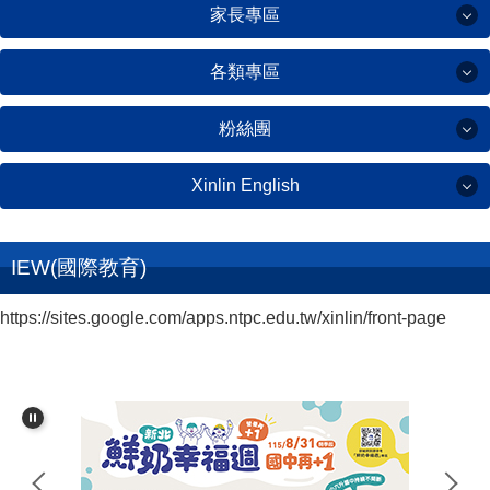
家長專區
教師專區
學校簡介
課程計畫
各類專區
綠建築黃金級
家長專區
全校課表
校務行政系統
粉絲團
學校願景
雙語實驗課程
各類專區
親師生平台
新林國小家長會
學校行事曆
Xinlin English
資訊創客課程
線上設備報修
粉絲團
新林國小志工隊
友善校園專區
IEW(國際交流)
教科書版本
學校場地預約
Xinlin English
IEW(國際教育)
環境教育專區
新林粉絲
師資陣容
停課不停學
新林童心園(校刊)
https://sites.google.com/apps.ntpc.edu.tw/xinlin/front-page
家長會粉絲
英語日成果
學校作息
教育資源平台
公職人員利益衝突迴避
英語日計畫
公開授課
數位學習影音
童心加油站(圖書館)
Winter Wonderland
工藝美學課程
微軟教育帳號服務
防疫專區
英語學習平台
食農永續課程