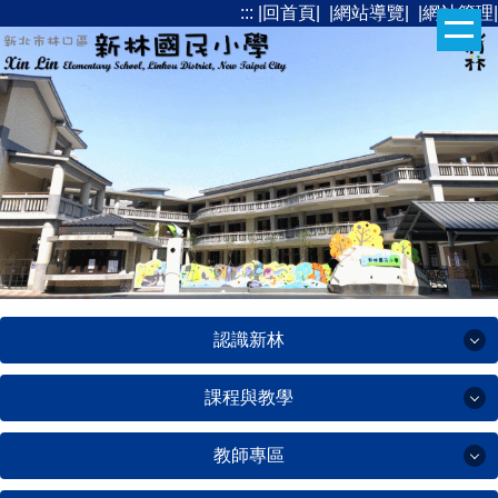
:::
|回首頁|
|網站導覽|
|網站管理|
跳
到
主
要
內
容
區
認識新林
課程與教學
認識新林
教師專區
課程與教學
辦學理念