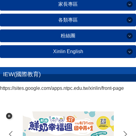
家長專區
教師專區
學校簡介
課程計畫
各類專區
綠建築黃金級
家長專區
全校課表
校務行政系統
粉絲團
學校願景
雙語實驗課程
各類專區
親師生平台
新林國小家長會
學校行事曆
Xinlin English
資訊創客課程
線上設備報修
粉絲團
新林國小志工隊
友善校園專區
IEW(國際交流)
教科書版本
學校場地預約
Xinlin English
IEW(國際教育)
環境教育專區
新林粉絲
師資陣容
停課不停學
新林童心園(校刊)
https://sites.google.com/apps.ntpc.edu.tw/xinlin/front-page
家長會粉絲
英語日成果
學校作息
教育資源平台
公職人員利益衝突迴避
英語日計畫
公開授課
數位學習影音
童心加油站(圖書館)
Winter Wonderland
工藝美學課程
微軟教育帳號服務
防疫專區
英語學習平台
食農永續課程