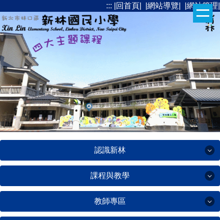
:::
|回首頁|
|網站導覽|
|網站管理|
跳
到
主
要
內
容
區
認識新林
課程與教學
認識新林
教師專區
課程與教學
辦學理念