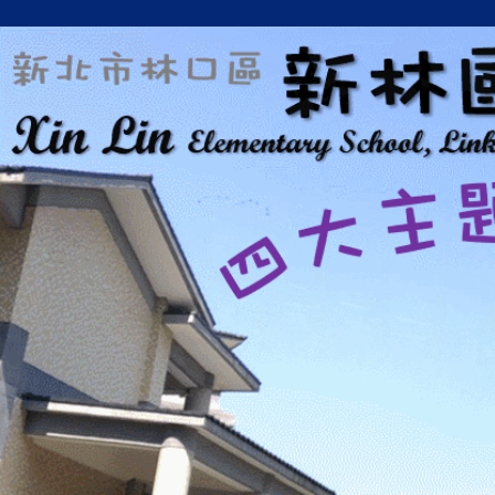
跳
到
主
要
內
容
區