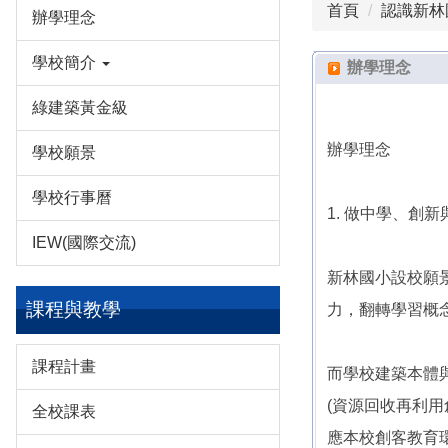
首頁
認識新林
辦學理念
學校簡介
辦學理念
綠建築黃金級
辦學理念
學校願景
學校行事曆
1. 做中學、創新
IEW(國際交流)
新林國小設校願
課程與教學
力，翻轉學習概念
課程計畫
而學校建築本體
(資源回收再利
全校課表
應本校創客教育環