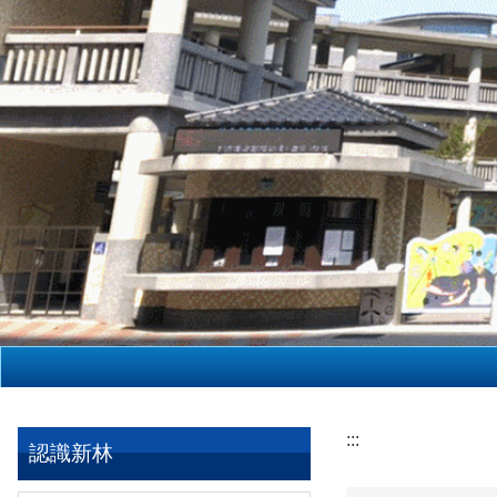
:::
認識新林