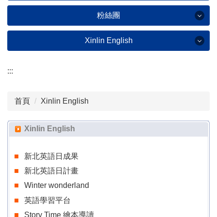
家長專區
全校課表
校務行政系統
粉絲團
學校願景
雙語實驗課程
各類專區
親師生平台
新林國小家長會
學校行事曆
Xinlin English
資訊創客課程
線上設備報修
粉絲團
新林國小志工隊
友善校園專區
IEW(國際交流)
教科書版本
學校場地預約
:::
Xinlin English
環境教育專區
新林粉絲
師資陣容
停課不停學
新林童心園(校刊)
首頁
家長會粉絲
Xinlin English
英語日成果
學校作息
教育資源平台
公職人員利益衝突迴避
英語日計畫
Xinlin English
公開授課
數位學習影音
童心加油站(圖書館)
Winter Wonderland
工藝美學課程
新北英語日成果
微軟教育帳號服務
防疫專區
英語學習平台
新北英語日計畫
食農永續課程
谷歌教育帳號說明
母語日專區
Winter wonderland
Story Time 繪本導讀
課後班
英語學習平台
校外人士入校協助教學
新林國小景點導覽
Story Time 繪本導讀