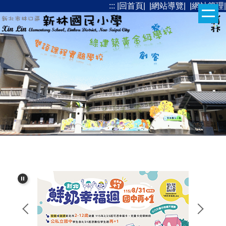
:::
|回首頁|
|網站導覽|
|網站管理|
跳
到
主
要
內
容
區